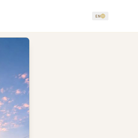
ebsite — Luxury Kosher Hotel in Tbilisi, Georgi
EN