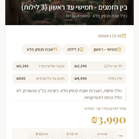
בין הזמנים - חמישי עד ראשון (3 לילות)
כולל שבת פנסיון מלא · טיסות והעברות
13-16 באוגוסט
חמישי – ראשון
3
לילות
שבת פנסיון מלא
ילד עד גיל 12
₪2,590
מבוגר שלישי בחדר
₪3,390
יחיד בחדר
₪4,990
תינוק עד גיל שנתיים
₪500
כולל טיסות, העברות ושבת פנסיון מלא. כשרות: בד"ץ אנטוורפן. לא
כולל כניסה לאטרקציות.
מחיר לאדם בחדר זוגי · החל מ-
₪
3,990
מבוגרים
ילד (2-12)
תינוק (0-2)
חדר