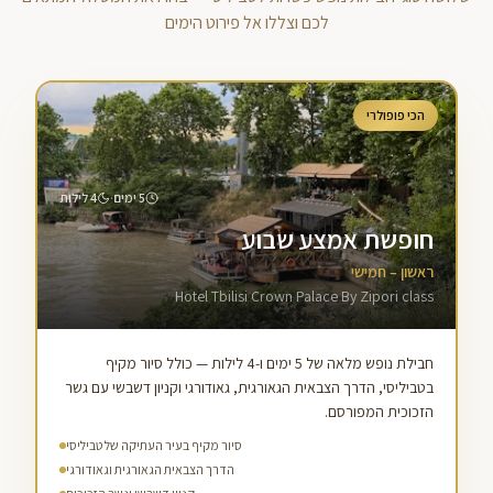
לכם וצללו אל פירוט הימים
הכי פופולרי
·
5
ימים
4
לילות
חופשת אמצע שבוע
ראשון – חמישי
Hotel Tbilisi Crown Palace By Zipori class
חבילת נופש מלאה של 5 ימים ו-4 לילות — כולל סיור מקיף
בטביליסי, הדרך הצבאית הגאורגית, גאודורגי וקניון דשבשי עם גשר
הזכוכית המפורסם.
סיור מקיף בעיר העתיקה של טביליסי
הדרך הצבאית הגאורגית וגאודורגי