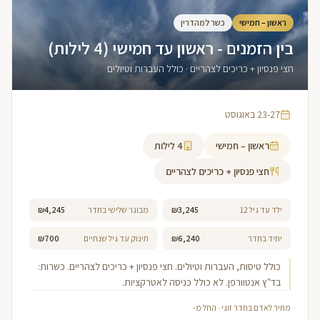
ראשון – חמישי
כשר למהדרין
בין הזמנים - ראשון עד חמישי (4 לילות)
חצי פנסיון + כריכים לצהריים · כולל העברות וטיולים
23-27 באוגוסט
ראשון – חמישי
4
לילות
חצי פנסיון + כריכים לצהריים
ילד עד גיל 12
₪3,245
מבוגר שלישי בחדר
₪4,245
יחיד בחדר
₪6,240
תינוק עד גיל שנתיים
₪700
כולל טיסות, העברות וטיולים. חצי פנסיון + כריכים לצהריים. כשרות:
בד"ץ אנטוורפן. לא כולל כניסה לאטרקציות.
מחיר לאדם בחדר זוגי · החל מ-