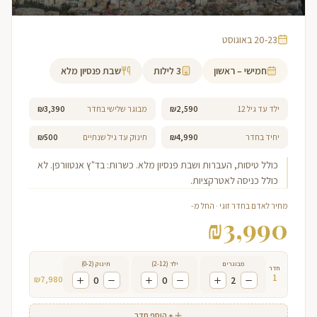
20-23 באוגוסט
חמישי – ראשון
3
לילות
שבת פנסיון מלא
ילד עד גיל 12
₪2,590
מבוגר שלישי בחדר
₪3,390
יחיד בחדר
₪4,990
תינוק עד גיל שנתיים
₪500
כולל טיסות, העברות ושבת פנסיון מלא. כשרות: בד"ץ אנטוורפן. לא
כולל כניסה לאטרקציות.
מחיר לאדם בחדר זוגי · החל מ-
₪
3,990
מבוגרים
ילד (2-12)
תינוק (0-2)
חדר
1
₪
7,980
0
0
2
+ הוסף חדר