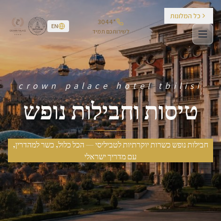
לג לתוכן עיקרי
כל המלונות
*3044
EN
לשירותכם תמיד
crown palace hotel tbilisi
טיסות וחבילות נופש
חבילות נופש כשרות יוקרתיות לטביליסי — הכל כלול, כשר למהדרין,
עם מדריך ישראלי