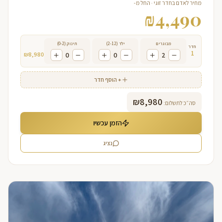
מחיר לאדם בחדר זוגי · החל מ-
₪
4,490
מבוגרים
ילד (2-12)
תינוק (0-2)
חדר
1
₪
8,980
0
0
2
+ הוסף חדר
₪
8,980
סה״כ לתשלום:
הזמן עכשיו
נציג