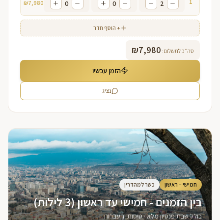
1
₪
7,980
0
0
2
+ הוסף חדר
₪
7,980
סה״כ לתשלום:
הזמן עכשיו
נציג
חמישי – ראשון
כשר למהדרין
בין הזמנים - חמישי עד ראשון (3 לילות)
כולל שבת פנסיון מלא · טיסות והעברות