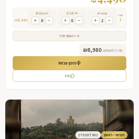
מבוגרים
ילד (2-12)
תינוק (0-2)
חדר
1
₪
8,980
0
0
2
+ הוסף חדר
₪
8,980
סה״כ לתשלום:
הזמן עכשיו
נציג
חמישי – ראשון
כשר למהדרין