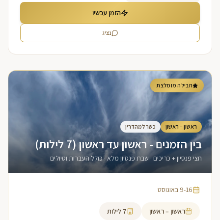
הזמן עכשיו
נציג
חבילה מומלצת
ראשון – ראשון
כשר למהדרין
בין הזמנים - ראשון עד ראשון (7 לילות)
חצי פנסיון + כריכים · שבת פנסיון מלא · כולל העברות וטיולים
9-16 באוגוסט
ראשון – ראשון
7
לילות