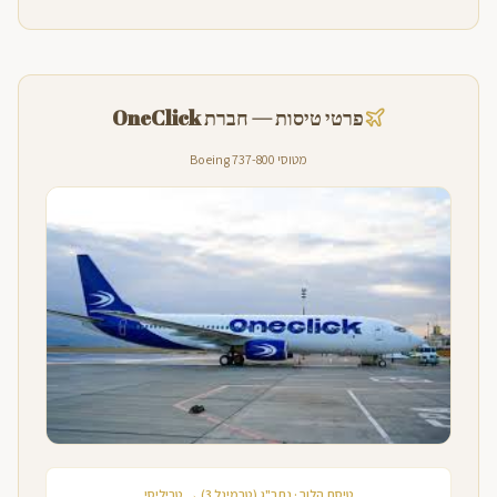
פרטי טיסות — חברת OneClick
מטוסי Boeing 737-800
טיסת הלוך · נתב"ג (טרמינל 3) → טביליסי