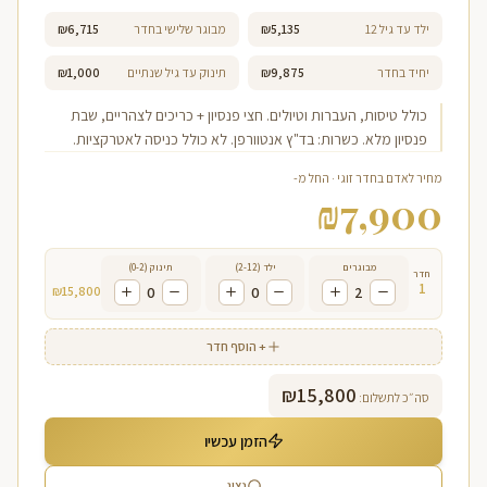
ילד עד גיל 12
₪5,135
מבוגר שלישי בחדר
₪6,715
יחיד בחדר
₪9,875
תינוק עד גיל שנתיים
₪1,000
כולל טיסות, העברות וטיולים. חצי פנסיון + כריכים לצהריים, שבת
פנסיון מלא. כשרות: בד"ץ אנטוורפן. לא כולל כניסה לאטרקציות.
מחיר לאדם בחדר זוגי · החל מ-
₪
7,900
מבוגרים
ילד (2-12)
תינוק (0-2)
חדר
1
₪
15,800
0
0
2
+ הוסף חדר
₪
15,800
סה״כ לתשלום:
הזמן עכשיו
נציג