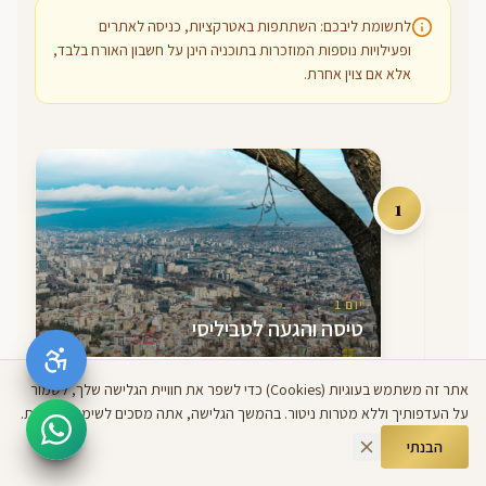
לתשומת ליבכם: השתתפות באטרקציות, כניסה לאתרים
ופעילויות נוספות המוזכרות בתוכניה הינן על חשבון האורח בלבד,
אלא אם צוין אחרת.
1
יום
1
טיסה והגעה לטביליסי
אתר זה משתמש בעוגיות (Cookies) כדי לשפר את חוויית הגלישה שלך, לשמור
קבלת פנים בשדה התעופה, עזרה בהמרת מטבע
על העדפותיך וללא מטרות ניטור. בהמשך הגלישה, אתה מסכים לשימוש בעוגיות.
והעברה מסודרת ופרטית למלון. קבלת חדרים, ארוחת
ערב במלון ולינה.
הבנתי