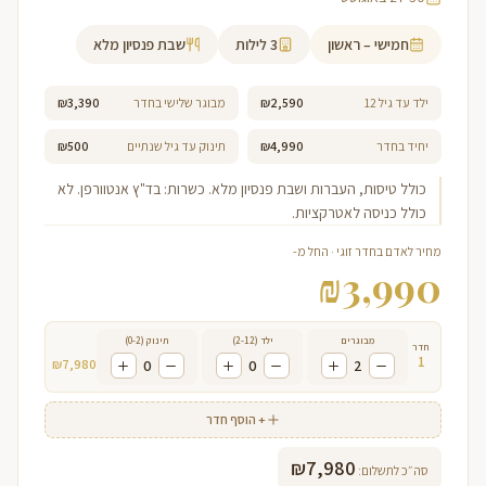
חמישי – ראשון
3
לילות
שבת פנסיון מלא
ילד עד גיל 12
₪2,590
מבוגר שלישי בחדר
₪3,390
יחיד בחדר
₪4,990
תינוק עד גיל שנתיים
₪500
כולל טיסות, העברות ושבת פנסיון מלא. כשרות: בד"ץ אנטוורפן. לא
כולל כניסה לאטרקציות.
מחיר לאדם בחדר זוגי · החל מ-
₪
3,990
מבוגרים
ילד (2-12)
תינוק (0-2)
חדר
1
₪
7,980
0
0
2
+ הוסף חדר
₪
7,980
סה״כ לתשלום: