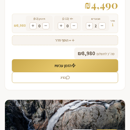
₪
4,490
מבוגרים
ילד (2-12)
תינוק (0-2)
חדר
1
₪
8,980
0
0
2
+ הוסף חדר
₪
8,980
סה״כ לתשלום:
הזמן עכשיו
נציג