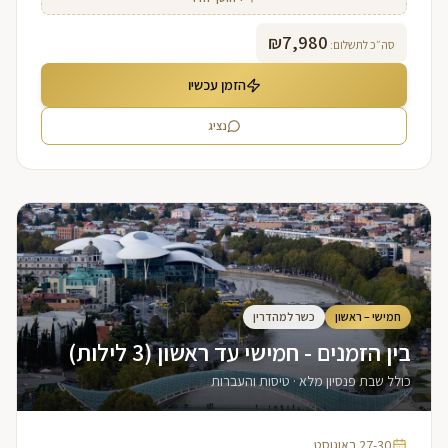
₪
7,980
סה״כ לתשלום:
הזמן עכשיו
נציג
חמישי – ראשון
כשר למהדרין
בין הזמנים - חמישי עד ראשון (3 לילות)
כולל שבת פנסיון מלא · טיסות והעברות
27-30 באוגוסט