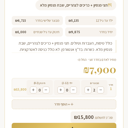
חצי פנסיון + כריכים לצהריים, שבת פנסיון מלא
ילד עד גיל 12
₪5,135
מבוגר שלישי בחדר
₪6,715
יחיד בחדר
₪9,875
תינוק עד גיל שנתיים
₪1,000
כולל טיסות, העברות וטיולים. חצי פנסיון + כריכים לצהריים, שבת
פנסיון מלא. כשרות: בד"ץ אנטוורפן. לא כולל כניסה לאטרקציות.
מחיר לאדם בחדר זוגי · החל מ-
₪
7,900
מבוגרים
ילד (2-12)
תינוק (0-2)
חדר
1
₪
15,800
0
0
2
+ הוסף חדר
₪
15,800
סה״כ לתשלום: