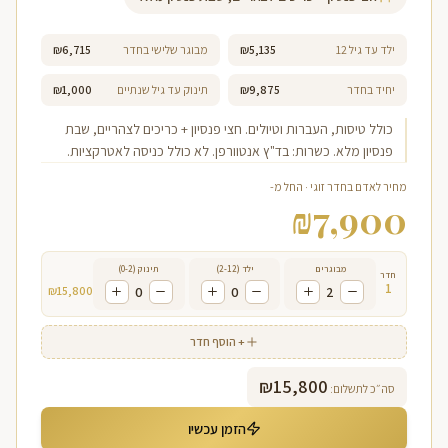
ילד עד גיל 12
₪5,135
מבוגר שלישי בחדר
₪6,715
יחיד בחדר
₪9,875
תינוק עד גיל שנתיים
₪1,000
כולל טיסות, העברות וטיולים. חצי פנסיון + כריכים לצהריים, שבת
פנסיון מלא. כשרות: בד"ץ אנטוורפן. לא כולל כניסה לאטרקציות.
מחיר לאדם בחדר זוגי · החל מ-
₪
7,900
מבוגרים
ילד (2-12)
תינוק (0-2)
חדר
1
₪
15,800
0
0
2
+ הוסף חדר
₪
15,800
סה״כ לתשלום:
הזמן עכשיו