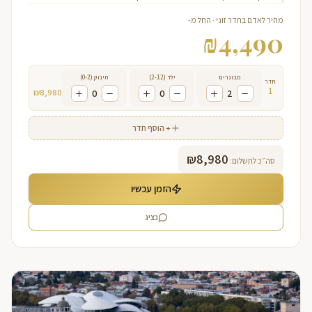
מחיר לאדם בחדר זוגי · החל מ-
₪
4,490
מבוגרים
ילד (2-12)
תינוק (0-2)
חדר
1
₪
8,980
0
0
2
+ הוסף חדר
₪
8,980
סה״כ לתשלום:
הזמן עכשיו
נציג