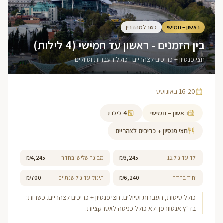
ראשון – חמישי
כשר למהדרין
בין הזמנים - ראשון עד חמישי (4 לילות)
חצי פנסיון + כריכים לצהריים · כולל העברות וטיולים
16-20 באוגוסט
ראשון – חמישי
4
לילות
חצי פנסיון + כריכים לצהריים
ילד עד גיל 12
₪3,245
מבוגר שלישי בחדר
₪4,245
יחיד בחדר
₪6,240
תינוק עד גיל שנתיים
₪700
כולל טיסות, העברות וטיולים. חצי פנסיון + כריכים לצהריים. כשרות:
בד"ץ אנטוורפן. לא כולל כניסה לאטרקציות.