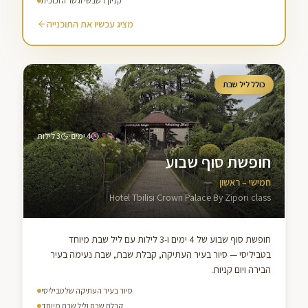
קניון דשבשי וגשר הזכוכית
מציג עכשיו את התוכנייה
כולל ליל שבת
·
4
ימים
3
לילות
חופשת סוף שבוע
חמישי – ראשון
Hotel Tbilisi Crown Palace By Zipori class
חופשת סוף שבוע של 4 ימים ו-3 לילות עם ליל שבת מיוחד
בטביליסי — סיור בעיר העתיקה, קבלת שבת, שבת נעימה בעיר
הבירה ויום קניות.
סיור בעיר העתיקה של טביליסי
קבלת שבת וליל שבת מיוחד