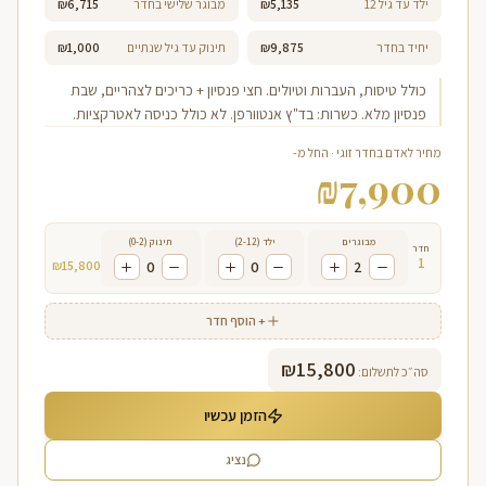
ילד עד גיל 12
₪5,135
מבוגר שלישי בחדר
₪6,715
יחיד בחדר
₪9,875
תינוק עד גיל שנתיים
₪1,000
כולל טיסות, העברות וטיולים. חצי פנסיון + כריכים לצהריים, שבת
פנסיון מלא. כשרות: בד"ץ אנטוורפן. לא כולל כניסה לאטרקציות.
מחיר לאדם בחדר זוגי · החל מ-
₪
7,900
מבוגרים
ילד (2-12)
תינוק (0-2)
חדר
1
₪
15,800
0
0
2
+ הוסף חדר
₪
15,800
סה״כ לתשלום:
הזמן עכשיו
נציג