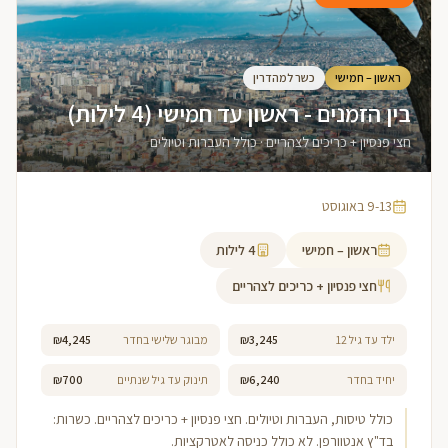
ראשון – חמישי
כשר למהדרין
בין הזמנים - ראשון עד חמישי (4 לילות)
חצי פנסיון + כריכים לצהריים · כולל העברות וטיולים
9-13 באוגוסט
ראשון – חמישי
4
לילות
חצי פנסיון + כריכים לצהריים
ילד עד גיל 12
₪3,245
מבוגר שלישי בחדר
₪4,245
יחיד בחדר
₪6,240
תינוק עד גיל שנתיים
₪700
כולל טיסות, העברות וטיולים. חצי פנסיון + כריכים לצהריים. כשרות:
בד"ץ אנטוורפן. לא כולל כניסה לאטרקציות.