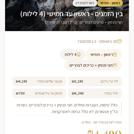
ראשון – חמישי
כשר למהדרין
בין הזמנים - ראשון עד חמישי (4 לילות)
חצי פנסיון + כריכים לצהריים · כולל העברות וטיולים
30 באוגוסט - 3 בספטמבר
ראשון – חמישי
4
לילות
חצי פנסיון + כריכים לצהריים
ילד עד גיל 12
₪3,245
מבוגר שלישי בחדר
₪4,245
יחיד בחדר
₪6,240
תינוק עד גיל שנתיים
₪700
כולל טיסות, העברות וטיולים. חצי פנסיון + כריכים לצהריים. כשרות:
בד"ץ אנטוורפן. לא כולל כניסה לאטרקציות.
מחיר לאדם בחדר זוגי · החל מ-
₪
4,490