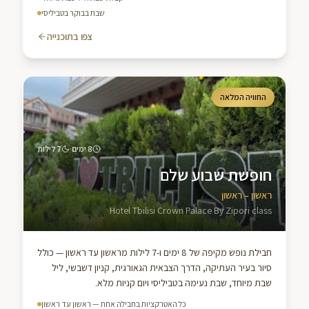
שבת בבוקר בטביליסי
צפו בתוכנייה
החוויה המלאה
·
8
ימים
7
לילות
חופשת שבוע שלם
ראשון – ראשון
Hotel Tbilisi Crown Palace By Zipori class
חבילת נופש מקיפה של 8 ימים ו-7 לילות מראשון עד ראשון — כולל
סיור בעיר העתיקה, הדרך הצבאית הגאורגית, קניון דשבשי, ליל
שבת מיוחד, שבת נעימה בטביליסי ויום קניות מלא.
כל האטרקציות בחבילה אחת — ראשון עד ראשון