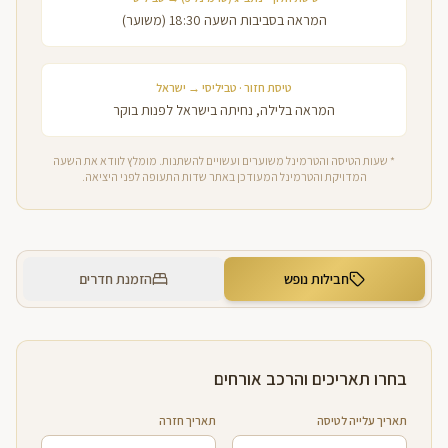
המראה בסביבות השעה 18:30 (משוער)
טיסת חזור · טביליסי → ישראל
המראה בלילה, נחיתה בישראל לפנות בוקר
* שעות הטיסה והטרמינל משוערים ועשויים להשתנות. מומלץ לוודא את השעה
המדויקת והטרמינל המעודכן באתר שדות התעופה לפני היציאה.
חבילות נופש
הזמנת חדרים
בחרו תאריכים והרכב אורחים
תאריך עלייה לטיסה
תאריך חזרה