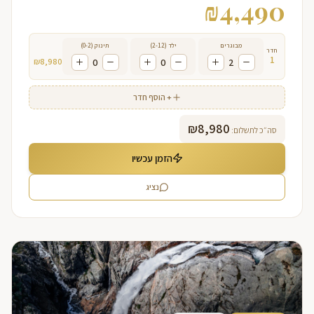
₪
4,490
מבוגרים
ילד (2-12)
תינוק (0-2)
חדר
1
₪
8,980
0
0
2
+ הוסף חדר
₪
8,980
סה״כ לתשלום:
הזמן עכשיו
נציג