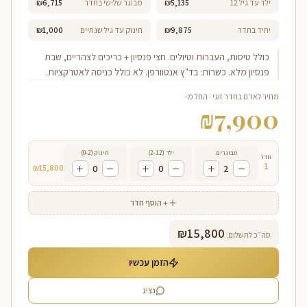
ילד עד גיל 12
₪5,135
מבוגר שלישי בחדר
₪6,715
יחיד בחדר
₪9,875
תינוק עד גיל שנתיים
₪1,000
כולל טיסות, העברות וטיולים. חצי פנסיון + כריכים לצהריים, שבת
פנסיון מלא. כשרות: בד"ץ אנטוורפן. לא כולל כניסה לאטרקציות.
מחיר לאדם בחדר זוגי · החל מ-
₪
7,900
מבוגרים
ילד (2-12)
תינוק (0-2)
חדר
1
₪
15,800
0
0
2
+ הוסף חדר
₪
15,800
סה״כ לתשלום:
הזמן עכשיו
נציג