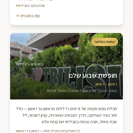
שבת בבוקר בטביליסי
צפו בתוכנייה
החוויה המלאה
·
8
ימים
7
לילות
חופשת שבוע שלם
ראשון – ראשון
Hotel Tbilisi Crown Palace By Zipori class
חבילת נופש מקיפה של 8 ימים ו-7 לילות מראשון עד ראשון — כולל
סיור בעיר העתיקה, הדרך הצבאית הגאורגית, קניון דשבשי, ליל
שבת מיוחד, שבת נעימה בטביליסי ויום קניות מלא.
כל האטרקציות בחבילה אחת — ראשון עד ראשון