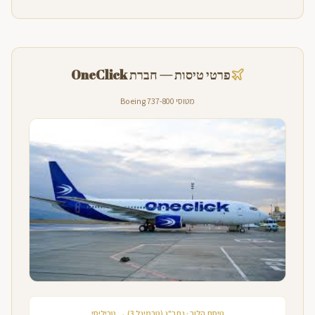
פרטי טיסות — חברת OneClick
מטוסי Boeing 737-800
טיסת הלוך · נתב"ג (טרמינל 3) → טביליסי