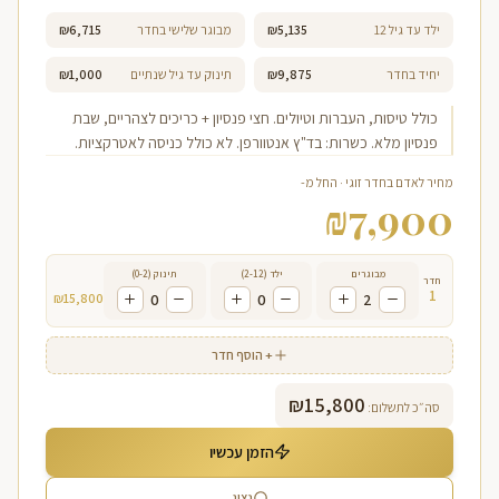
ילד עד גיל 12
₪5,135
מבוגר שלישי בחדר
₪6,715
יחיד בחדר
₪9,875
תינוק עד גיל שנתיים
₪1,000
כולל טיסות, העברות וטיולים. חצי פנסיון + כריכים לצהריים, שבת
פנסיון מלא. כשרות: בד"ץ אנטוורפן. לא כולל כניסה לאטרקציות.
מחיר לאדם בחדר זוגי · החל מ-
₪
7,900
מבוגרים
ילד (2-12)
תינוק (0-2)
חדר
1
₪
15,800
0
0
2
+ הוסף חדר
₪
15,800
סה״כ לתשלום:
הזמן עכשיו
נציג