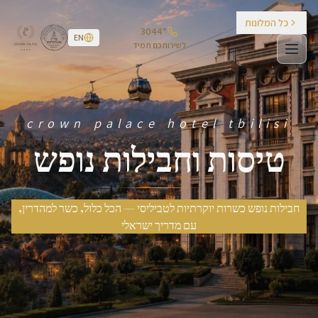
לג לתוכן עיקרי
כל המלונות
*3044
EN
לשירותכם תמיד
crown palace hotel tbilisi
טיסות וחבילות נופש
חבילות נופש כשרות יוקרתיות לטביליסי — הכל כלול, כשר למהדרין,
עם מדריך ישראלי