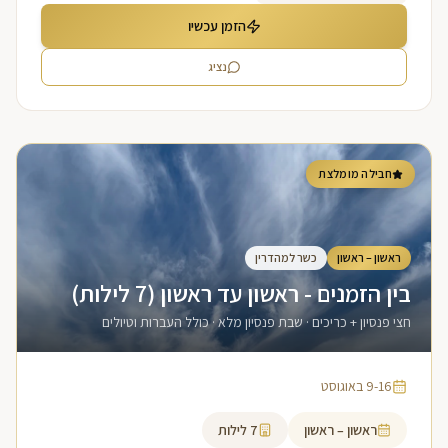
הזמן עכשיו
נציג
חבילה מומלצת
ראשון – ראשון
כשר למהדרין
בין הזמנים - ראשון עד ראשון (7 לילות)
חצי פנסיון + כריכים · שבת פנסיון מלא · כולל העברות וטיולים
9-16 באוגוסט
ראשון – ראשון
7
לילות