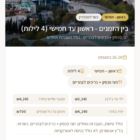
ראשון – חמישי
כשר למהדרין
בין הזמנים - ראשון עד חמישי (4 לילות)
חצי פנסיון + כריכים לצהריים · כולל העברות וטיולים
16-20 באוגוסט
ראשון – חמישי
4
לילות
חצי פנסיון + כריכים לצהריים
ילד עד גיל 12
₪3,245
מבוגר שלישי בחדר
₪4,245
יחיד בחדר
₪6,240
תינוק עד גיל שנתיים
₪700
כולל טיסות, העברות וטיולים. חצי פנסיון + כריכים לצהריים. כשרות:
בד"ץ אנטוורפן. לא כולל כניסה לאטרקציות.