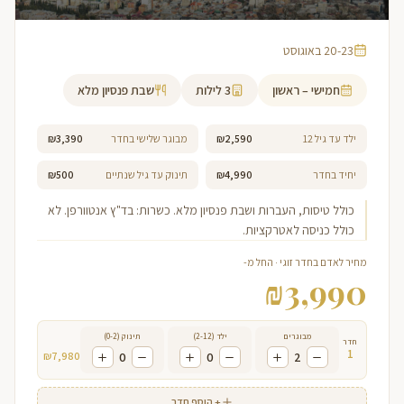
20-23 באוגוסט
חמישי – ראשון
3
לילות
שבת פנסיון מלא
ילד עד גיל 12
₪2,590
מבוגר שלישי בחדר
₪3,390
יחיד בחדר
₪4,990
תינוק עד גיל שנתיים
₪500
כולל טיסות, העברות ושבת פנסיון מלא. כשרות: בד"ץ אנטוורפן. לא
כולל כניסה לאטרקציות.
מחיר לאדם בחדר זוגי · החל מ-
₪
3,990
מבוגרים
ילד (2-12)
תינוק (0-2)
חדר
1
₪
7,980
0
0
2
+ הוסף חדר