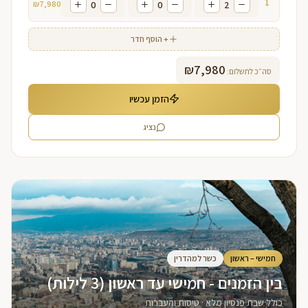
1
₪
7,980
0
0
2
+ הוסף חדר
₪
7,980
סה״כ לתשלום:
הזמן עכשיו
נציג
חמישי – ראשון
כשר למהדרין
בין הזמנים - חמישי עד ראשון (3 לילות)
כולל שבת פנסיון מלא · טיסות והעברות