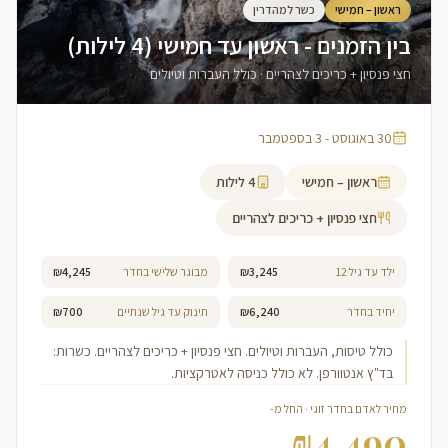
ראשון – חמישי
כשר למהדרין
בין הזמנים - ראשון עד חמישי (4 לילות)
חצי פנסיון + כריכים לצהריים · כולל העברות וטיולים
30 באוגוסט - 3 בספטמבר
ראשון – חמישי
4
לילות
חצי פנסיון + כריכים לצהריים
ילד עד גיל 12
₪3,245
מבוגר שלישי בחדר
₪4,245
יחיד בחדר
₪6,240
תינוק עד גיל שנתיים
₪700
כולל טיסות, העברות וטיולים. חצי פנסיון + כריכים לצהריים. כשרות:
בד"ץ אנטוורפן. לא כולל כניסה לאטרקציות.
מחיר לאדם בחדר זוגי · החל מ-
₪
4,490