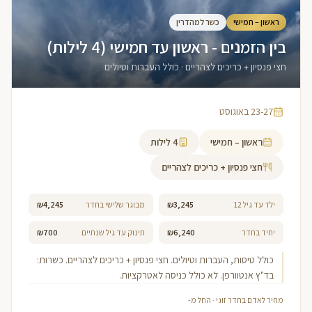
ראשון – חמישי
כשר למהדרין
בין הזמנים - ראשון עד חמישי (4 לילות)
חצי פנסיון + כריכים לצהריים · כולל העברות וטיולים
23-27 באוגוסט
ראשון – חמישי
4
לילות
חצי פנסיון + כריכים לצהריים
ילד עד גיל 12
₪3,245
מבוגר שלישי בחדר
₪4,245
יחיד בחדר
₪6,240
תינוק עד גיל שנתיים
₪700
כולל טיסות, העברות וטיולים. חצי פנסיון + כריכים לצהריים. כשרות:
בד"ץ אנטוורפן. לא כולל כניסה לאטרקציות.
מחיר לאדם בחדר זוגי · החל מ-