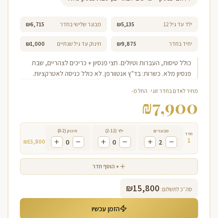
ילד עד גיל 12
₪5,135
מבוגר שלישי בחדר
₪6,715
יחיד בחדר
₪9,875
תינוק עד גיל שנתיים
₪1,000
כולל טיסות, העברות וטיולים. חצי פנסיון + כריכים לצהריים, שבת
פנסיון מלא. כשרות: בד"ץ אנטוורפן. לא כולל כניסה לאטרקציות.
מחיר לאדם בחדר זוגי · החל מ-
₪
7,900
מבוגרים
ילד (2-12)
תינוק (0-2)
חדר
1
₪
15,800
0
0
2
+ הוסף חדר
₪
15,800
סה״כ לתשלום:
הזמן עכשיו