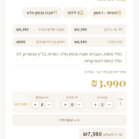
חמישי – ראשון
3
לילות
שבת פנסיון מלא
ילד עד גיל 12
₪2,590
מבוגר שלישי בחדר
₪3,390
יחיד בחדר
₪4,990
תינוק עד גיל שנתיים
₪500
כולל טיסות, העברות ושבת פנסיון מלא. כשרות: בד"ץ אנטוורפן. לא
כולל כניסה לאטרקציות.
מחיר לאדם בחדר זוגי · החל מ-
₪
3,990
מבוגרים
ילד (2-12)
תינוק (0-2)
חדר
1
₪
7,980
0
0
2
+ הוסף חדר
₪
7,980
סה״כ לתשלום: