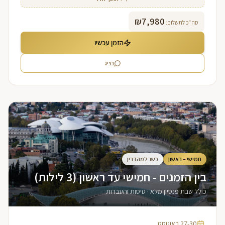
₪
7,980
סה״כ לתשלום:
הזמן עכשיו
נציג
חמישי – ראשון
כשר למהדרין
בין הזמנים - חמישי עד ראשון (3 לילות)
כולל שבת פנסיון מלא · טיסות והעברות
27-30 באוגוסט