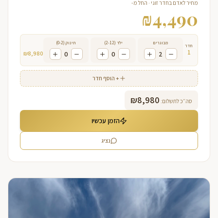
מחיר לאדם בחדר זוגי · החל מ-
₪
4,490
מבוגרים
ילד (2-12)
תינוק (0-2)
חדר
1
₪
8,980
0
0
2
+ הוסף חדר
₪
8,980
סה״כ לתשלום:
הזמן עכשיו
נציג