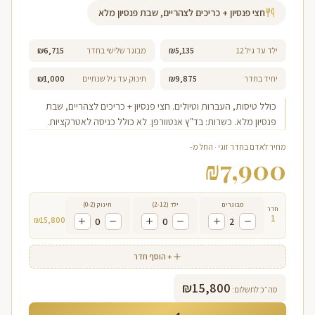
חצי פנסיון + כריכים לצהריים, שבת פנסיון מלא
ילד עד גיל 12
₪5,135
מבוגר שלישי בחדר
₪6,715
יחיד בחדר
₪9,875
תינוק עד גיל שנתיים
₪1,000
כולל טיסות, העברות וטיולים. חצי פנסיון + כריכים לצהריים, שבת
פנסיון מלא. כשרות: בד"ץ אנטוורפן. לא כולל כניסה לאטרקציות.
מחיר לאדם בחדר זוגי · החל מ-
₪
7,900
מבוגרים
ילד (2-12)
תינוק (0-2)
חדר
1
₪
15,800
0
0
2
+ הוסף חדר
₪
15,800
סה״כ לתשלום: