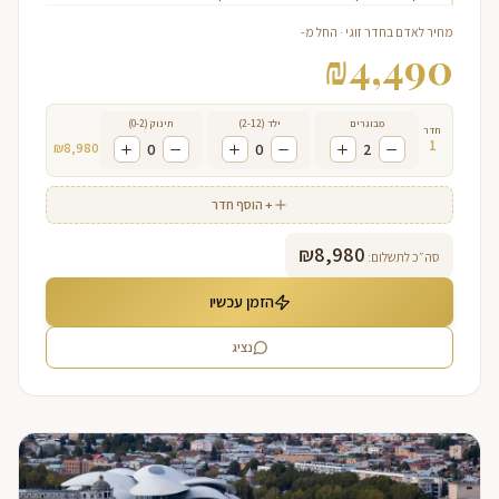
מחיר לאדם בחדר זוגי · החל מ-
₪
4,490
מבוגרים
ילד (2-12)
תינוק (0-2)
חדר
1
₪
8,980
0
0
2
+ הוסף חדר
₪
8,980
סה״כ לתשלום:
הזמן עכשיו
נציג