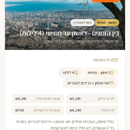
ראשון – חמישי
כשר למהדרין
בין הזמנים - ראשון עד חמישי (4 לילות)
חצי פנסיון + כריכים לצהריים · כולל העברות וטיולים
9-13 באוגוסט
ראשון – חמישי
4
לילות
חצי פנסיון + כריכים לצהריים
ילד עד גיל 12
₪3,245
מבוגר שלישי בחדר
₪4,245
יחיד בחדר
₪6,240
תינוק עד גיל שנתיים
₪700
כולל טיסות, העברות וטיולים. חצי פנסיון + כריכים לצהריים. כשרות:
בד"ץ אנטוורפן. לא כולל כניסה לאטרקציות.