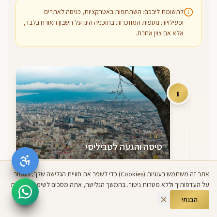
לתשומת ליבכם: השתתפות באטרקציות, כניסה לאתרים
ופעילויות נוספות המוזכרות בתוכניה הינן על חשבון האורח בלבד,
אלא אם צוין אחרת.
1
יום
1
טיסה והגעה לטביליסי
אתר זה משתמש בעוגיות (Cookies) כדי לשפר את חוויית הגלישה שלך, לשמור
קבלת פנים בשדה התעופה, עזרה בהמרת מטבע
על העדפותיך וללא מטרות ניטור. בהמשך הגלישה, אתה מסכים לשימוש בעוגיות.
והעברה מסודרת ופרטית למלון. קבלת חדרים, ארוחת
ערב במלון ולינה.
הבנתי