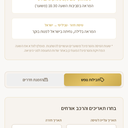
המראה בסביבות השעה 18:30 (משוער)
טיסת חזור · טביליסי → ישראל
המראה בלילה, נחיתה בישראל לפנות בוקר
* שעות הטיסה והטרמינל משוערים ועשויים להשתנות. מומלץ לוודא את השעה
המדויקת והטרמינל המעודכן באתר שדות התעופה לפני היציאה.
חבילות נופש
הזמנת חדרים
בחרו תאריכים והרכב אורחים
תאריך עלייה לטיסה
תאריך חזרה