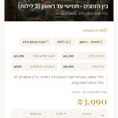
בין הזמנים - חמישי עד ראשון (3 לילות)
כולל שבת פנסיון מלא · טיסות והעברות
13-16 באוגוסט
חמישי – ראשון
3
לילות
שבת פנסיון מלא
ילד עד גיל 12
₪2,590
מבוגר שלישי בחדר
₪3,390
יחיד בחדר
₪4,990
תינוק עד גיל שנתיים
₪500
כולל טיסות, העברות ושבת פנסיון מלא. כשרות: בד"ץ אנטוורפן. לא
כולל כניסה לאטרקציות.
מחיר לאדם בחדר זוגי · החל מ-
₪
3,990
מבוגרים
ילד (2-12)
תינוק (0-2)
חדר