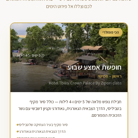
לכם וצללו אל פירוט הימים
הכי פופולרי
·
5
ימים
4
לילות
חופשת אמצע שבוע
ראשון – חמישי
Hotel Tbilisi Crown Palace By Zipori class
חבילת נופש מלאה של 5 ימים ו-4 לילות — כולל סיור מקיף
בטביליסי, הדרך הצבאית הגאורגית, גאודורגי וקניון דשבשי עם גשר
הזכוכית המפורסם.
סיור מקיף בעיר העתיקה של טביליסי
הדרך הצבאית הגאורגית וגאודורגי