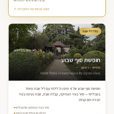
קניון דשבשי וגשר הזכוכית
מציג עכשיו את התוכנייה
כולל ליל שבת
·
4
ימים
3
לילות
חופשת סוף שבוע
חמישי – ראשון
Hotel Tbilisi Crown Palace By Zipori class
חופשת סוף שבוע של 4 ימים ו-3 לילות עם ליל שבת מיוחד
בטביליסי — סיור בעיר העתיקה, קבלת שבת, שבת נעימה בעיר
הבירה ויום קניות.
סיור בעיר העתיקה של טביליסי
קבלת שבת וליל שבת מיוחד