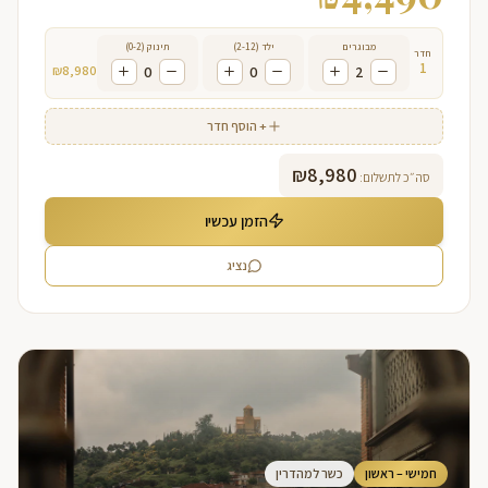
מבוגרים
ילד (2-12)
תינוק (0-2)
חדר
1
₪
8,980
0
0
2
+ הוסף חדר
₪
8,980
סה״כ לתשלום:
הזמן עכשיו
נציג
חמישי – ראשון
כשר למהדרין